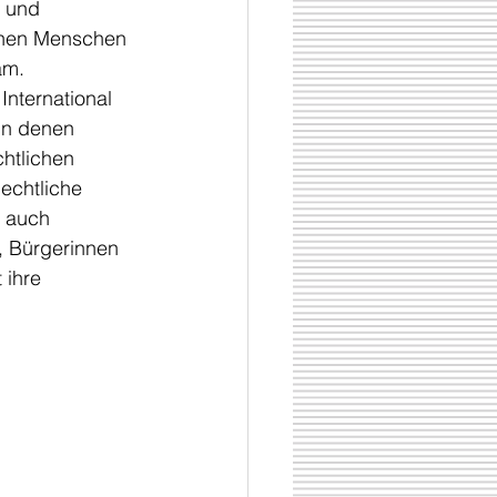
- und 
chen Menschen 
am.
International 
in denen 
chtlichen 
lechtliche 
 auch 
, Bürgerinnen 
 ihre 