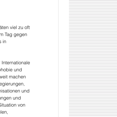
en viel zu oft 
 am Tag gegen 
 in 
 Internationale 
hobie und 
tweit machen 
egierungen, 
isationen und 
tungen und 
Situation von 
len, 