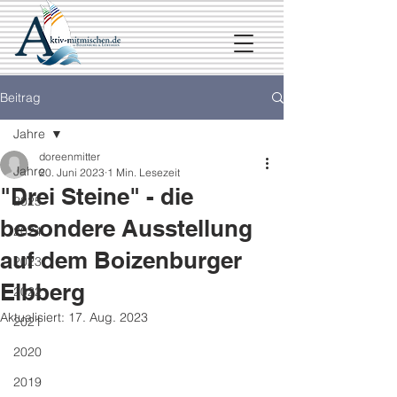
Beitrag
Jahre
doreenmitter
Jahre
20. Juni 2023
1 Min. Lesezeit
"Drei Steine" - die
2025
besondere Ausstellung
2024
auf dem Boizenburger
2023
Elbberg
2022
Aktualisiert:
17. Aug. 2023
2021
2020
2019