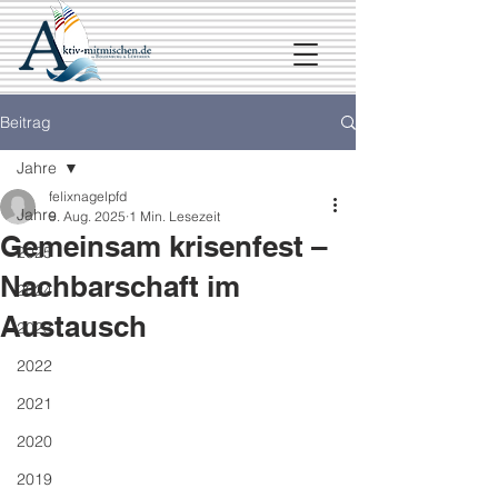
Beitrag
Jahre
felixnagelpfd
Jahre
9. Aug. 2025
1 Min. Lesezeit
Gemeinsam krisenfest –
2025
Nachbarschaft im
2024
Austausch
2023
2022
2021
2020
2019