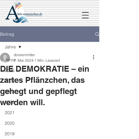
Beitrag
Jahre
doreenmitter
Jahre
7. Mai 2024
1 Min. Lesezeit
DIE DEMOKRATIE – ein
2025
zartes Pflänzchen, das
2024
gehegt und gepflegt
2023
werden will.
2022
2021
2020
2019