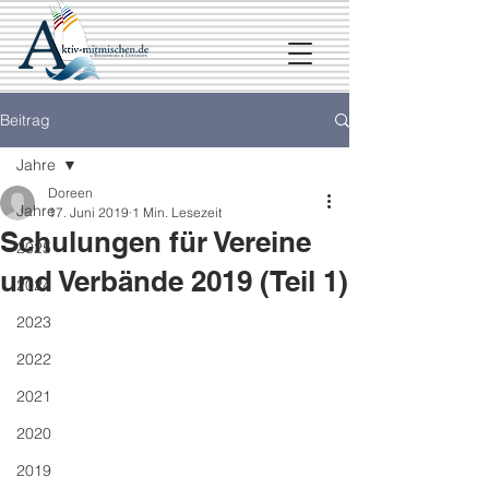
Beitrag
Jahre
Doreen
Jahre
17. Juni 2019
1 Min. Lesezeit
Schulungen für Vereine
2025
und Verbände 2019 (Teil 1)
2024
2023
2022
2021
2020
2019